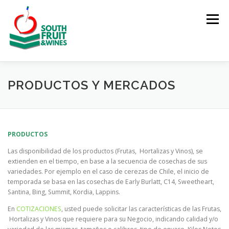
Saltar
al
Menú
contenido
INICIO
ACERCA DE
PRODUCTOS Y MERCADOS
PRODUCTOS Y MERCADOS
COTIZACIONES
CONTACTO
VER VIDEO
PRODUCTOS
Las disponibilidad de los productos (Frutas, Hortalizas y Vinos), se
GALERÍA
extienden en el tiempo, en base a la secuencia de cosechas de sus
variedades. Por ejemplo en el caso de cerezas de Chile, el inicio de
temporada se basa en las cosechas de Early Burlatt, C14, Sweetheart,
Santina, Bing, Summit, Kordia, Lappins.
En
COTIZACIONES
, usted puede solicitar las características de las Frutas,
Hortalizas y Vinos que requiere para su Negocio, indicando calidad y/o