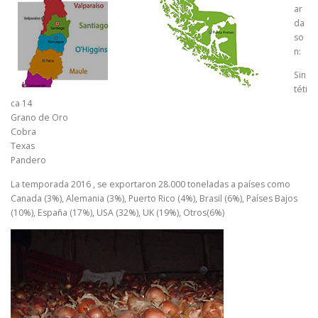
ar
da
so
n:
Sin
téti
ca 14
Grano de Oro
Cobra
Texas
Pandero
La temporada 2016 , se exportaron 28.000 toneladas a países como
Canada (3%), Alemania (3%), Puerto Rico (4%), Brasil (6%), Países Bajos
(10%), España (17%), USA (32%), UK (19%), Otros(6%)