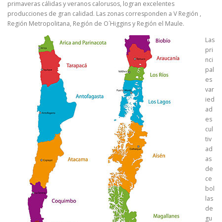
primaveras cálidas y veranos calorusos, logran excelentes
producciones de gran calidad. Las zonas corresponden a V Región ,
Región Metropolitana, Región de O´Higgins y Región el Maule.
Las
pri
nci
pal
es
var
ied
ad
es
cul
tiv
ad
as
de
ce
bol
las
de
gu