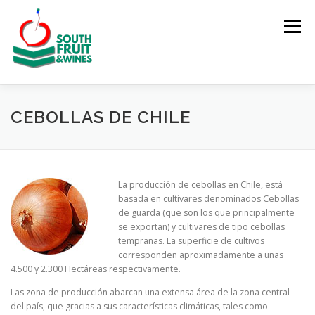
Saltar
al
Menú
contenido
INICIO
ACERCA DE
PRODUCTOS Y MERCADOS
CEBOLLAS DE CHILE
COTIZACIONES
CONTACTO
VER VIDEO
La producción de cebollas en Chile, está
basada en cultivares denominados Cebollas
de guarda (que son los que principalmente
GALERÍA
se exportan) y cultivares de tipo cebollas
tempranas. La superficie de cultivos
corresponden aproximadamente a unas
4.500 y 2.300 Hectáreas respectivamente.
Las zona de producción abarcan una extensa área de la zona central
del país, que gracias a sus características climáticas, tales como